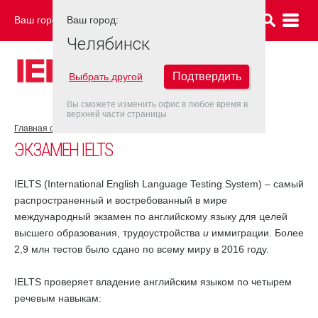
Ваш город:
Ваш город:
ЧЕЛЯБИНСК
Челябинск
Подтвердить
Выбрать другой
Вы сможете изменить офис в любое время в
верхней части страницы
Главная страница
Об экзамене IELTS
Экзамен IELTS
ЭКЗАМЕН IELTS
IELTS (International English Language Testing System) – самый
распространенный и востребованный в мире
международный экзамен по английскому языку для целей
высшего образования, трудоустройства
и
иммиграции. Более
2,9 млн тестов было сдано по всему миру в 2016 году.
IELTS проверяет владение английским языком по четырем
речевым навыкам: