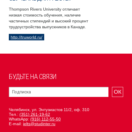
Thompson Rivers University отличает
низкая стоимость обучения, наличие
частичных стипендий и высокий процент
трудоустройства выпускников в Канаде.
http://truworld.ru/
БУДЬТЕ НА СВЯЗИ
ОК
Челябинск, ул. Энтузиастов 11/2, оф. 310
Тел.:
(351) 261-19-62
WhatsApp:
(916) 112-55-50
E-mail:
ielts@studinter.ru