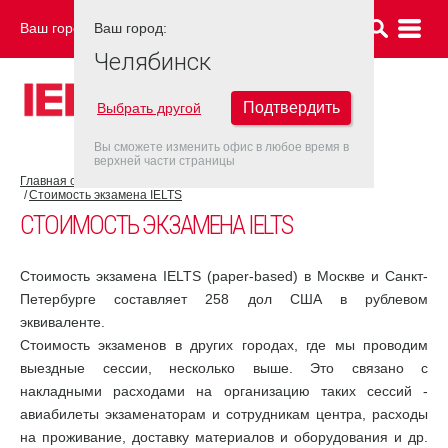
Ваш город:
Ваш город:
ЧЕЛЯБИНСК
Челябинск
Подтвердить
Выбрать другой
Вы сможете изменить офис в любое время в
верхней части страницы
Главная страница
Об экзамене IELTS
Экзамен IELTS
Стоимость экзамена IELTS
СТОИМОСТЬ ЭКЗАМЕНА IELTS
Стоимость экзамена IELTS (paper-based) в Москве и Санкт-
Петербурге составляет 258 дол США в рублевом
эквиваленте.
Стоимость экзаменов в других городах, где мы проводим
выездные сессии, несколько выше. Это связано с
накладными расходами на организацию таких сессий -
авиабилеты экзаменаторам и сотрудникам центра, расходы
на проживание, доставку материалов и оборудования и др.