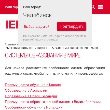
Ваш город:
Ваш город:
ЧЕЛЯБИНСК
Челябинск
Подтвердить
Выбрать другой
Вы сможете изменить офис в любое время в
верхней части страницы
Главная страница
Об экзамене IELTS
Как применить сертификат IELTS
Системы образования в мире
СИСТЕМЫ ОБРАЗОВАНИЯ В МИРЕ
Для начала рассмотрите особенности систем образования
различных стран, чтобы понять их отличия и преимущества:
Преимущества обучения в Канаде
Образование в Австралии
Образование в Новой Зеландии
Преимущества образовательной системы Великобритании
Особенности обучения в Ирландии