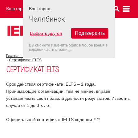
Ваш город:
Ваш город:
ЧЕЛЯБИНСК
Челябинск
Подтвердить
Выбрать другой
Вы сможете изменить офис в любое время в
верхней части страницы
Главная страница
Об экзамене IELTS
Результат IELTS
Сертификат IELTS
СЕРТИФИКАТ IELTS
Срок действия сертификата IELTS –
2 года.
Принимающие организации, тем не менее, вправе
устанавливать свои правила давности результатов. Известны
случаи от 1 до 3-х лет.
Официальный сертификат IELTS содержит* **: