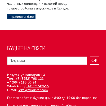
частичных стипендий и высокий процент
трудоустройства выпускников в Канаде.
http://truworld.ru/
БУДЬТЕ НА СВЯЗИ
ОК
Иркутск, ул.Канадзавы 3
Тел.:
+7 (3952) 798-123
+7 (964) 118-80-94
WhatsApp:
(914) 327-83-55
E-mail:
ielts@studinter.com
График работы: будние дни с 8:00 до 19:00 без перерыва
Политика компании в отношении обработки