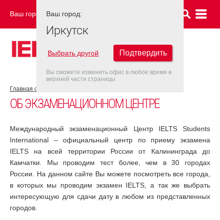
Ваш город:
Ваш город:
ИРКУТСК
Иркутск
Подтвердить
Выбрать другой
Вы сможете изменить офис в любое время в
верхней части страницы
Главная страница
Об экзаменационном центре
ОБ ЭКЗАМЕНАЦИОННОМ ЦЕНТРЕ
Международный экзаменационный Центр IELTS Students
International – официальный центр по приему экзамена
IELTS на всей территории России от Калининграда до
Камчатки. Мы проводим тест более, чем в 30 городах
России. На данном сайте Вы можете посмотреть все города,
в которых мы проводим экзамен IELTS, а так же выбрать
интересующую для сдачи дату в любом из представленных
городов.