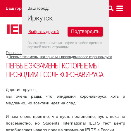
Ваш город:
Ваш город:
ИРКУТСК
Иркутск
Подтвердить
Выбрать другой
Вы сможете изменить офис в любое время в
верхней части страницы
Главная страница
COVID-19
Первые экзамены, которые мы проводим после коронавируса
ПЕРВЫЕ ЭКЗАМЕНЫ, КОТОРЫЕ МЫ
ПРОВОДИМ ПОСЛЕ КОРОНАВИРУСА
Дорогие друзья,
мы очень рады, что эпидемия коронавируса хоть и
медленно, но все-таки идет на спад.
И нам очень приятно, что пусть постепенно, пусть пока не
повсеместно, но Students International IELTS тест центр
возобновляет начало приема экзаменов IELTS в России.