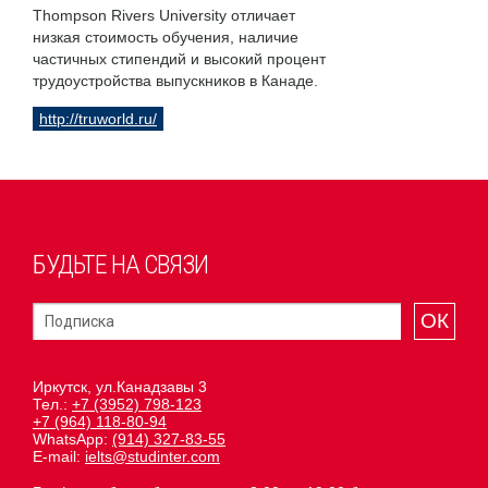
Thompson Rivers University отличает
низкая стоимость обучения, наличие
частичных стипендий и высокий процент
трудоустройства выпускников в Канаде.
http://truworld.ru/
БУДЬТЕ НА СВЯЗИ
ОК
Иркутск, ул.Канадзавы 3
Тел.:
+7 (3952) 798-123
+7 (964) 118-80-94
WhatsApp:
(914) 327-83-55
E-mail:
ielts@studinter.com