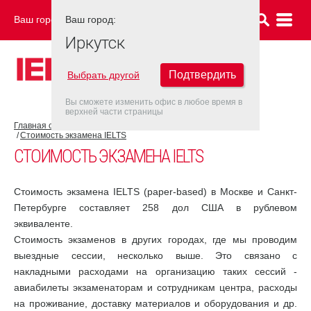
Ваш город:
Ваш город:
ИРКУТСК
Иркутск
Подтвердить
Выбрать другой
Вы сможете изменить офис в любое время в
верхней части страницы
Главная страница
Об экзамене IELTS
Экзамен IELTS
Стоимость экзамена IELTS
СТОИМОСТЬ ЭКЗАМЕНА IELTS
Стоимость экзамена IELTS (paper-based) в Москве и Санкт-
Петербурге составляет 258 дол США в рублевом
эквиваленте.
Стоимость экзаменов в других городах, где мы проводим
выездные сессии, несколько выше. Это связано с
накладными расходами на организацию таких сессий -
авиабилеты экзаменаторам и сотрудникам центра, расходы
на проживание, доставку материалов и оборудования и др.