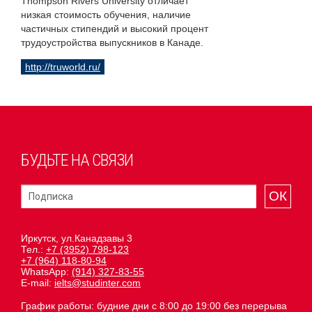
Thompson Rivers University отличает
низкая стоимость обучения, наличие
частичных стипендий и высокий процент
трудоустройства выпускников в Канаде.
http://truworld.ru/
БУДЬТЕ НА СВЯЗИ
ОК
Иркутск, ул.Канадзавы 3
Тел.:
+7 (3952) 798-123
+7 (964) 118-80-94
WhatsApp:
(914) 327-83-55
E-mail:
ielts@studinter.com
График работы: будние дни с 8:00 до 19:00 без перерыва