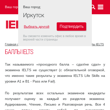
Ваш город:
Ваш город:
ИРКУТСК
Иркутск
Подтвердить
Выбрать другой
Вы сможете изменить офис в любое время в
верхней части страницы
Главная страница
Об экзамене IELTS
Результат IELTS
Баллы IELTS
БАЛЛЫ IELTS
Так называемого «проходного балла – сдал/не сдал» у
экзамена IELTS не существует (с обязательной оговоркой,
что именно такие резуьтаты у экзамена IELTS Life Skills на
уровни А1 и В1 - Pass или Fail).
По результатам всех остальных экзаменов кандидаты
получают оценку за каждый из разделов экзамена:
Аудирование, Чтение, Письмо и Разговорная речь. Все 4