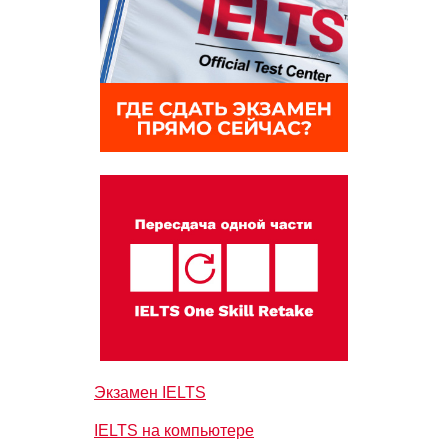
Экзамен IELTS
IELTS на компьютере