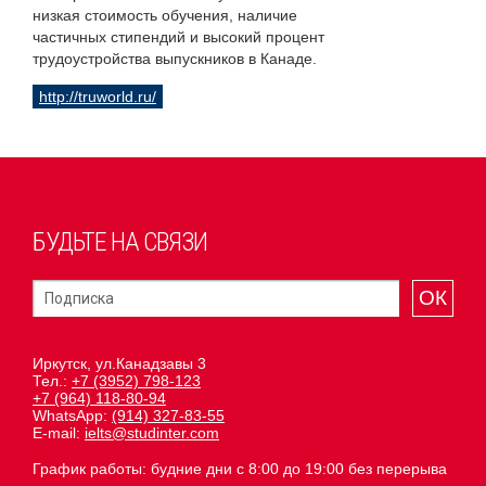
низкая стоимость обучения, наличие
частичных стипендий и высокий процент
трудоустройства выпускников в Канаде.
http://truworld.ru/
БУДЬТЕ НА СВЯЗИ
ОК
Иркутск, ул.Канадзавы 3
Тел.:
+7 (3952) 798-123
+7 (964) 118-80-94
WhatsApp:
(914) 327-83-55
E-mail:
ielts@studinter.com
График работы: будние дни с 8:00 до 19:00 без перерыва