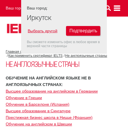
Ваш город:
Ваш город:
ИРКУТСК
Иркутск
Подтвердить
Выбрать другой
Вы сможете изменить офис в любое время в
верхней части страницы
Главная страница
Об экзамене IELTS
Как применить сертификат IELTS
Не англоязычные страны
НЕ АНГЛОЯЗЫЧНЫЕ СТРАНЫ
ОБУЧЕНИЕ НА АНГЛИЙСКОМ ЯЗЫКЕ НЕ В
АНГЛОЯЗЫЧНЫХ СТРАНАХ:
Высшее образование на английском в Германии
Обучение в Греции
Обучение в Барселоне (Испания)
Высшее образование в Сингапуре
Престижная бизнес школа в Ницце (Франция)
Обучение на английском в Швеции