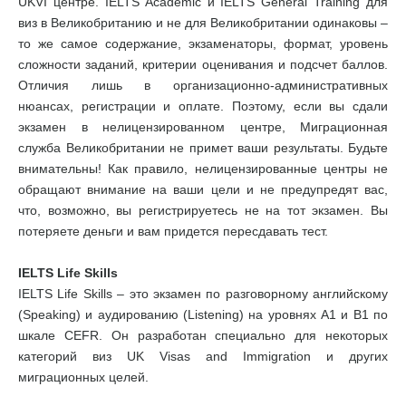
UKVI центре. IELTS Academic и IELTS General Training для
виз в Великобританию и не для Великобритании одинаковы –
то же самое содержание, экзаменаторы, формат, уровень
сложности заданий, критерии оценивания и подсчет баллов.
Отличия лишь в организационно-административных
нюансах, регистрации и оплате. Поэтому, если вы сдали
экзамен в нелицензированном центре, Миграционная
служба Великобритании не примет ваши результаты. Будьте
внимательны! Как правило, нелицензированные центры не
обращают внимание на ваши цели и не предупредят вас,
что, возможно, вы регистрируетесь не на тот экзамен. Вы
потеряете деньги и вам придется пересдавать тест.
IELTS Life Skills
IELTS Life Skills – это экзамен по разговорному английскому
(Speaking) и аудированию (Listening) на уровнях А1 и В1 по
шкале CEFR. Он разработан специально для некоторых
категорий виз UK Visas and Immigration и других
миграционных целей.