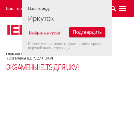
Ваш город:
Ваш город:
ИРКУТСК
Иркутск
Подтвердить
Выбрать другой
Вы сможете изменить офис в любое время в
верхней части страницы
Главная страница
Об экзамене IELTS
Экзамен IELTS UKVI
Экзамены IELTS для UKVI
ЭКЗАМЕНЫ IELTS ДЛЯ UKVI