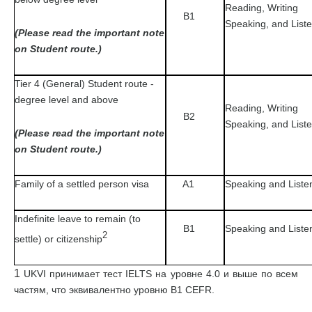
Reading, Writing
B1
Speaking, and List
(Please read the important note
on Student route.)
Tier 4 (General) Student route -
degree level and above
Reading, Writing
B2
Speaking, and List
(Please read the important note
on Student route.)
Family of a settled person visa
A1
Speaking and Liste
Indefinite leave to remain (to
B1
Speaking and Liste
2
settle) or citizenship
1
UKVI принимает тест IELTS на уровне 4.0 и выше по всем
частям, что эквивалентно уровню В1 CEFR.