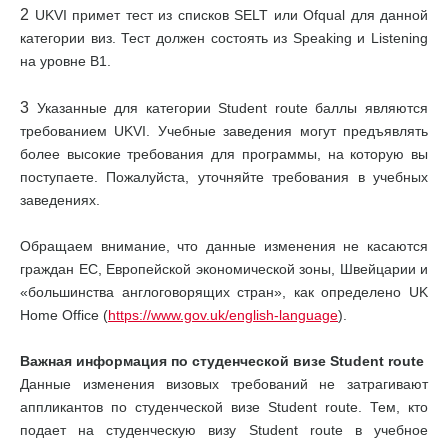
2
UKVI примет тест из списков SELT или Ofqual для данной
категории виз. Тест должен состоять из Speaking и Listening
на уровне В1.
3
Указанные для категории Student route баллы являются
требованием UKVI. Учебные заведения могут предъявлять
более высокие требования для программы, на которую вы
поступаете. Пожалуйста, уточняйте требования в учебных
заведениях.
Обращаем внимание, что данные изменения не касаются
граждан ЕС, Европейской экономической зоны, Швейцарии и
«большинства англоговорящих стран», как определено UK
Home Office (
https://www.gov.uk/english-language
).
Важная информация по студенческой визе Student route
Данные изменения визовых требований не затрагивают
аппликантов по студенческой визе Student route. Тем, кто
подает на студенческую визу Student route в учебное