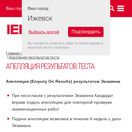
Ваш город:
Ваш город:
ИЖЕВСК
Ижевск
Подтвердить
Выбрать другой
Вы сможете изменить офис в любое время в
верхней части страницы
Главная страница
Об экзамене IELTS
Результат IELTS
Апелляция результатов теста
АПЕЛЛЯЦИЯ РЕЗУЛЬТАТОВ ТЕСТА
Апелляция (
Enquiry
On
Results
) результатов Экзамена
При несогласии с результатами Экзамена Кандидат
вправе подать апелляцию для повторной проверки
экзаменационных работ.
Подача апелляции возможна в течение 6 недель с даты
Экзамена.