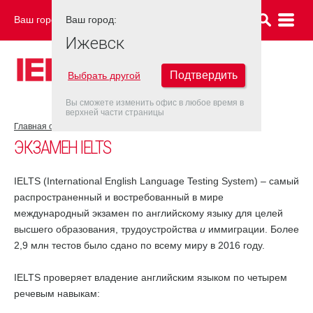
Ваш город:
Ваш город:
ИЖЕВСК
Ижевск
Подтвердить
Выбрать другой
Вы сможете изменить офис в любое время в
верхней части страницы
Главная страница
Об экзамене IELTS
Экзамен IELTS
ЭКЗАМЕН IELTS
IELTS (International English Language Testing System) – самый
распространенный и востребованный в мире
международный экзамен по английскому языку для целей
высшего образования, трудоустройства
и
иммиграции. Более
2,9 млн тестов было сдано по всему миру в 2016 году.
IELTS проверяет владение английским языком по четырем
речевым навыкам: