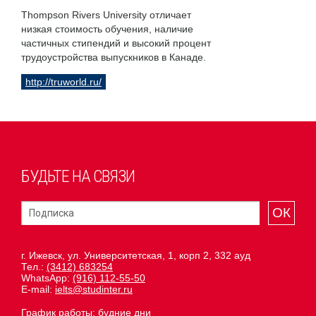
Thompson Rivers University отличает
низкая стоимость обучения, наличие
частичных стипендий и высокий процент
трудоустройства выпускников в Канаде.
http://truworld.ru/
БУДЬТЕ НА СВЯЗИ
ОК
г. Ижевск, ул. Университетская, 1, корп 2, 332 ауд
Тел.:
(3412) 683254
WhatsApp:
(916) 112-55-50
E-mail:
ielts@studinter.ru
График работы: будние дни