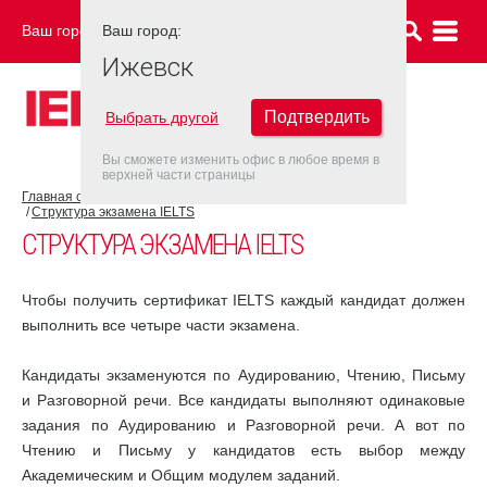
Ваш город:
Ваш город:
ИЖЕВСК
Ижевск
Подтвердить
Выбрать другой
Вы сможете изменить офис в любое время в
верхней части страницы
Главная страница
Об экзамене IELTS
Экзамен IELTS
Структура экзамена IELTS
СТРУКТУРА ЭКЗАМЕНА IELTS
Чтобы получить сертификат IELTS каждый кандидат должен
выполнить все четыре части экзамена.
Кандидаты экзаменуются по Аудированию, Чтению, Письму
и Разговорной речи. Все кандидаты выполняют одинаковые
задания по Аудированию и Разговорной речи. А вот по
Чтению и Письму у кандидатов есть выбор между
Академическим и Общим модулем заданий.