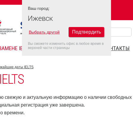
Ваш город:
Ваш город:
ИЖЕВСК
Ижевск
Подтвердить
Выбрать другой
Вы сможете изменить офис в любое время в
ЗАМЕНЕ IELTS
FAQ
ДАТЫ IELTS 2022
КОНТАКТЫ
верхней части страницы
жайшие даты IELTS
ELTS
ю свежую и актуальную информацию о наличии свободных 
ициальная регистрация уже завершена.
о времени.