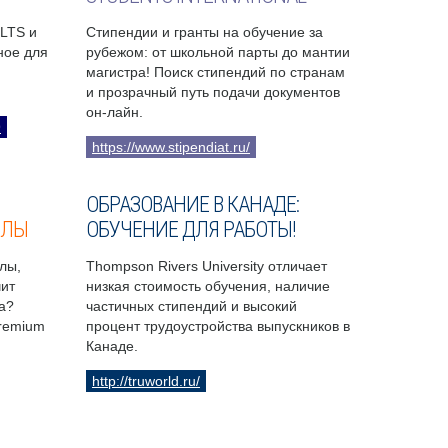
ELTS и
Стипендии и гранты на обучение за
бное для
рубежом: от школьной парты до мантии
магистра! Поиск стипендий по странам
и прозрачный путь подачи документов
он-лайн.
9
https://www.stipendiat.ru/
ОБРАЗОВАНИЕ В КАНАДЕ:
ОЛЫ
ОБУЧЕНИЕ ДЛЯ РАБОТЫ!
лы,
Thompson Rivers University отличает
чит
низкая стоимость обучения, наличие
а?
частичных стипендий и высокий
Premium
процент трудоустройства выпускников в
Канаде.
http://truworld.ru/