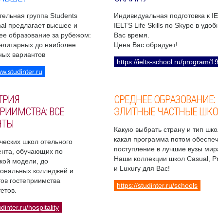
ельная группа Students
Индивидуальная подготовка к I
onal предлагает высшее и
IELTS Life Skills по Skype в удо
ее образование за рубежом:
Вас время.
 элитарных до наиболее
Цена Вас обрадует!
ных вариантов
https://ielts-school.ru/program/1
ww.studinter.ru
ТРИЯ
СРЕДНЕЕ ОБРАЗОВАНИЕ:
РИИМСТВА: ВСЕ
ЭЛИТНЫЕ ЧАСТНЫЕ ШК
НТЫ
Какую выбрать страну и тип шко
какая программа потом обеспе
ческих школ отельного
поступление в лучшие вузы мир
нта, обучающих по
Наши коллекции школ Casual, 
кой модели, до
и Luxury для Вас!
ональных колледжей и
ов гостеприимства
https://studinter.ru/schools
етов.
udinter.ru/hospitality