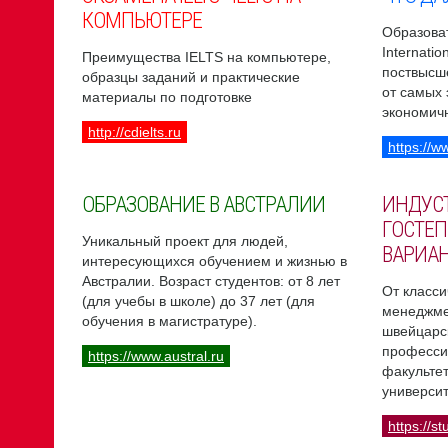
КОМПЬЮТЕРЕ
Образоват
Internati
Преимущества IELTS на компьютере,
поствысш
образцы заданий и практические
от самых
материалы по подготовке
экономич
http://cdielts.ru
https://w
ОБРАЗОВАНИЕ В АВСТРАЛИИ
ИНДУС
ГОСТЕП
Уникальный проект для людей,
ВАРИА
интересующихся обучением и жизнью в
Австралии. Возраст студентов: от 8 лет
От класси
(для учебы в школе) до 37 лет (для
менеджме
обучения в магистратуре).
швейцарс
професси
https://www.austral.ru
факультет
университ
https://st