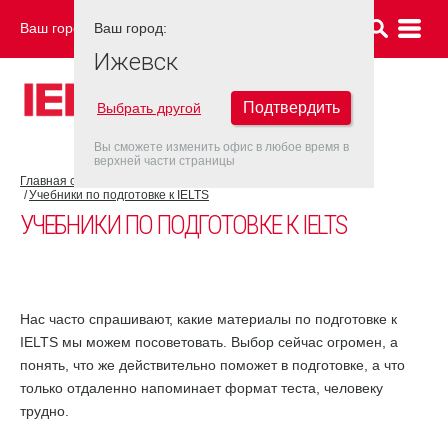
Ваш город:
Ваш город:
ИЖЕВСК
Ижевск
Подтвердить
Выбрать другой
Вы сможете изменить офис в любое время в
верхней части страницы
Главная страница
Об экзамене IELTS
Подготовка к IELTS
Учебники по подготовке к IELTS
УЧЕБНИКИ ПО ПОДГОТОВКЕ К IELTS
Нас часто спрашивают, какие материалы по подготовке к
IELTS мы можем посоветовать. Выбор сейчас огромен, а
понять, что же действительно поможет в подготовке, а что
только отдаленно напоминает формат теста, человеку
трудно.