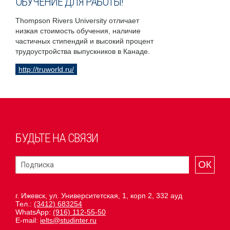
ОБУЧЕНИЕ ДЛЯ РАБОТЫ!
Thompson Rivers University отличает
низкая стоимость обучения, наличие
частичных стипендий и высокий процент
трудоустройства выпускников в Канаде.
http://truworld.ru/
БУДЬТЕ НА СВЯЗИ
ОК
г. Ижевск, ул. Университетская, 1, корп 2, 332 ауд
Тел.:
(3412) 683254
WhatsApp:
(916) 112-55-50
E-mail:
ielts@studinter.ru