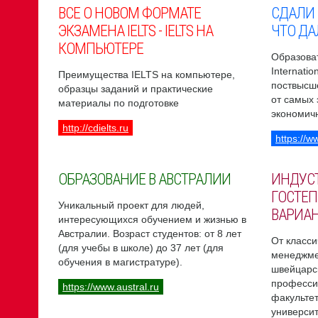
ВСЕ О НОВОМ ФОРМАТЕ
СДАЛИ
ЭКЗАМЕНА IELTS - IELTS НА
ЧТО ДА
КОМПЬЮТЕРЕ
Образоват
Internati
Преимущества IELTS на компьютере,
поствысш
образцы заданий и практические
от самых
материалы по подготовке
экономич
http://cdielts.ru
https://w
ОБРАЗОВАНИЕ В АВСТРАЛИИ
ИНДУС
ГОСТЕП
Уникальный проект для людей,
ВАРИА
интересующихся обучением и жизнью в
Австралии. Возраст студентов: от 8 лет
От класси
(для учебы в школе) до 37 лет (для
менеджме
обучения в магистратуре).
швейцарс
професси
https://www.austral.ru
факультет
университ