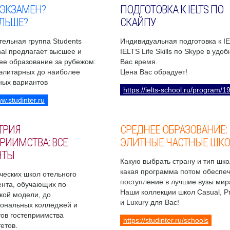
 ЭКЗАМЕН?
ПОДГОТОВКА К IELTS ПО
ЛЬШЕ?
СКАЙПУ
ельная группа Students
Индивидуальная подготовка к I
onal предлагает высшее и
IELTS Life Skills по Skype в удо
ее образование за рубежом:
Вас время.
 элитарных до наиболее
Цена Вас обрадует!
ных вариантов
https://ielts-school.ru/program/1
ww.studinter.ru
ТРИЯ
СРЕДНЕЕ ОБРАЗОВАНИЕ:
РИИМСТВА: ВСЕ
ЭЛИТНЫЕ ЧАСТНЫЕ ШК
НТЫ
Какую выбрать страну и тип шко
какая программа потом обеспе
ческих школ отельного
поступление в лучшие вузы мир
нта, обучающих по
Наши коллекции школ Casual, 
кой модели, до
и Luxury для Вас!
ональных колледжей и
ов гостеприимства
https://studinter.ru/schools
етов.