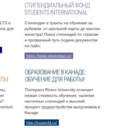
СТИПЕНДИАЛЬНЫЙ ФОНД
STUDENTS INTERNATIONAL
ELTS и
Стипендии и гранты на обучение за
бное для
рубежом: от школьной парты до мантии
магистра! Поиск стипендий по странам
и прозрачный путь подачи документов
он-лайн.
9
https://www.stipendiat.ru/
ОБРАЗОВАНИЕ В КАНАДЕ:
ОЛЫ
ОБУЧЕНИЕ ДЛЯ РАБОТЫ!
лы,
Thompson Rivers University отличает
чит
низкая стоимость обучения, наличие
а?
частичных стипендий и высокий
Premium
процент трудоустройства выпускников в
Канаде.
http://truworld.ru/