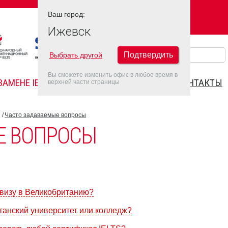
Ваш город:
Ваш город:
ИЖЕВСК
Ижевск
Подтвердить
Выбрать другой
Вы сможете изменить офис в любое время в
ЗАМЕНЕ IELTS
FAQ
ДАТЫ IELTS 2022
КОНТАКТЫ
верхней части страницы
Часто задаваемые вопросы
Е ВОПРОСЫ
 визу в Великобританию?
итанский университет или колледж?