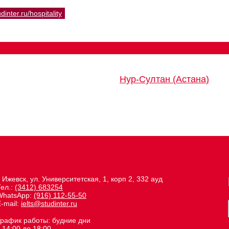
udinter.ru/hospitality
Нур-Султан (Астана)
. Ижевск, ул. Университетская, 1, корп 2, 332 ауд
Тел.:
(3412) 683254
WhatsApp:
(916) 112-55-50
-mail:
ielts@studinter.ru
График работы: будние дни
 14:00 до 18:00