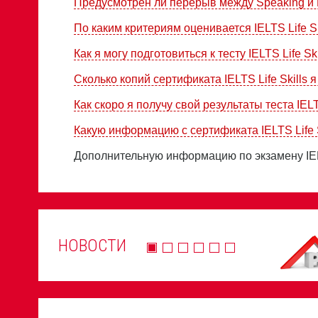
Предусмотрен ли перерыв между Speaking и L
По каким критериям оценивается IELTS Life Sk
Как я могу подготовиться к тесту IELTS Life Ski
Сколько копий сертификата IELTS Life Skills 
Как скоро я получу свой результаты теста IELTS
Какую информацию с сертификата IELTS Life 
Дополнительную информацию по экзамену IELT
НОВОСТИ