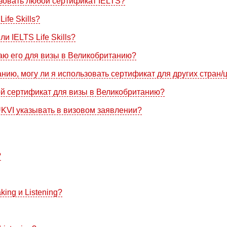
ьзовать любой сертификат IELTS?
ife Skills?
и IELTS Life Skills?
даю его для визы в Великобританию?
нию, могу ли я использовать сертификат для других стран/
вой сертификат для визы в Великобританию?
UKVI указывать в визовом заявлении?
?
king и Listening?