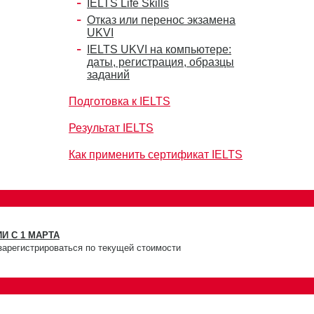
IELTS Life Skills
Отказ или перенос экзамена
UKVI
IELTS UKVI на компьютере:
даты, регистрация, образцы
заданий
Подготовка к IELTS
Результат IELTS
Как применить сертификат IELTS
И С 1 МАРТА
зарегистрироваться по текущей стоимости