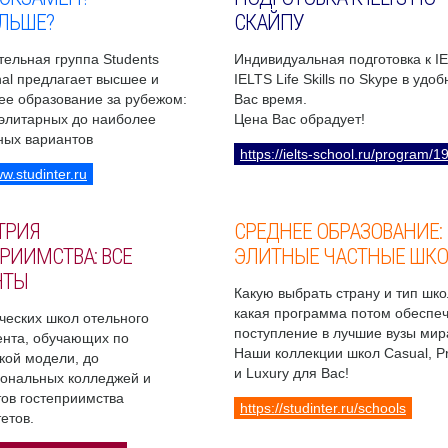
ЛЬШЕ?
СКАЙПУ
ельная группа Students
Индивидуальная подготовка к I
onal предлагает высшее и
IELTS Life Skills по Skype в удо
ее образование за рубежом:
Вас время.
 элитарных до наиболее
Цена Вас обрадует!
ных вариантов
https://ielts-school.ru/program/1
ww.studinter.ru
ТРИЯ
СРЕДНЕЕ ОБРАЗОВАНИЕ:
РИИМСТВА: ВСЕ
ЭЛИТНЫЕ ЧАСТНЫЕ ШК
НТЫ
Какую выбрать страну и тип шко
какая программа потом обеспе
ческих школ отельного
поступление в лучшие вузы мир
нта, обучающих по
Наши коллекции школ Casual, 
кой модели, до
и Luxury для Вас!
ональных колледжей и
ов гостеприимства
https://studinter.ru/schools
етов.