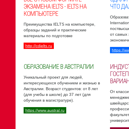
ЭКЗАМЕНА IELTS - IELTS НА
ЧТО ДА
КОМПЬЮТЕРЕ
Образоват
Internati
Преимущества IELTS на компьютере,
поствысш
образцы заданий и практические
от самых
материалы по подготовке
экономич
http://cdielts.ru
https://w
ОБРАЗОВАНИЕ В АВСТРАЛИИ
ИНДУС
ГОСТЕП
Уникальный проект для людей,
ВАРИА
интересующихся обучением и жизнью в
Австралии. Возраст студентов: от 8 лет
От класси
(для учебы в школе) до 37 лет (для
менеджме
обучения в магистратуре).
швейцарс
професси
https://www.austral.ru
факультет
университ