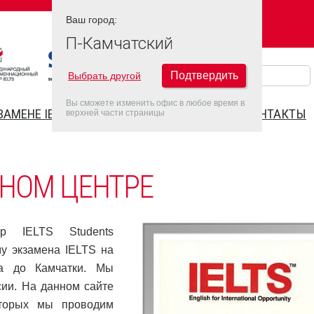
Ваш город:
Ваш город:
П-КАМЧАТСКИЙ
П-Камчатский
Подтвердить
Выбрать другой
Вы сможете изменить офис в любое время в
ЗАМЕНЕ IELTS
FAQ
ДАТЫ IELTS 2022
КОНТАКТЫ
верхней части страницы
НОМ ЦЕНТРЕ
тр IELTS Students
му экзамена IELTS на
да до Камчатки. Мы
сии. На данном сайте
оторых мы проводим