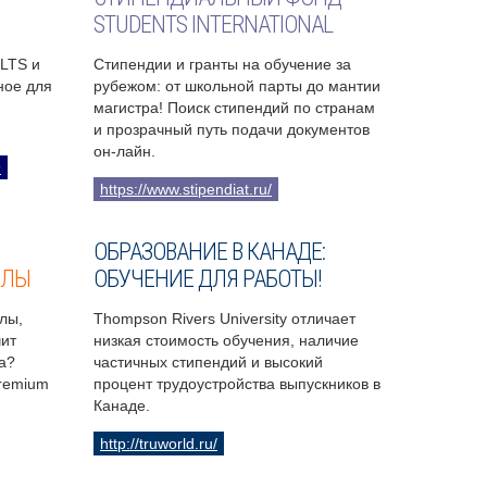
STUDENTS INTERNATIONAL
ELTS и
Стипендии и гранты на обучение за
бное для
рубежом: от школьной парты до мантии
магистра! Поиск стипендий по странам
и прозрачный путь подачи документов
он-лайн.
9
https://www.stipendiat.ru/
ОБРАЗОВАНИЕ В КАНАДЕ:
ОЛЫ
ОБУЧЕНИЕ ДЛЯ РАБОТЫ!
лы,
Thompson Rivers University отличает
чит
низкая стоимость обучения, наличие
а?
частичных стипендий и высокий
Premium
процент трудоустройства выпускников в
Канаде.
http://truworld.ru/