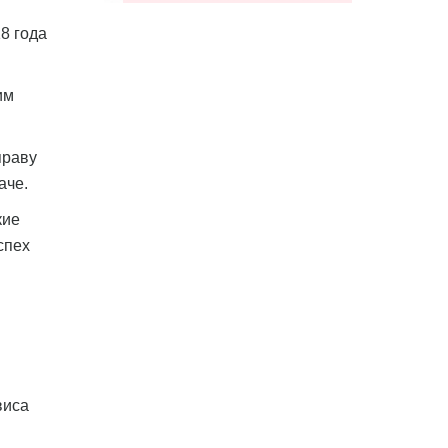
8 года
им
праву
аче.
кие
спех
виса