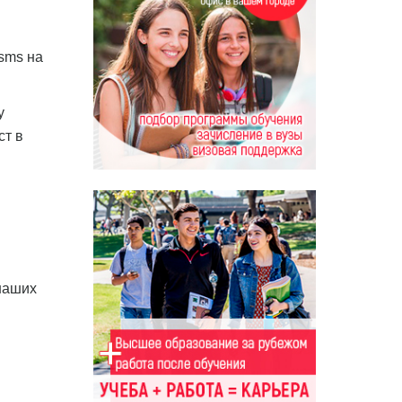
 sms на
у
ст в
наших