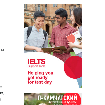
ена
е
т),
s