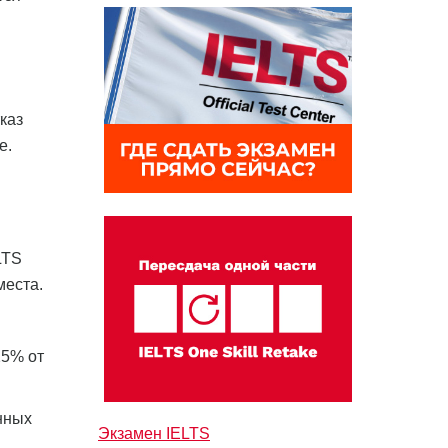
каз
е.
LTS
места.
25% от
нных
Экзамен IELTS