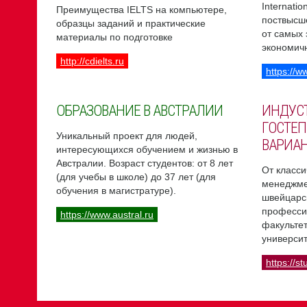
Internati
Преимущества IELTS на компьютере,
поствысш
образцы заданий и практические
от самых
материалы по подготовке
экономич
http://cdielts.ru
https://w
ОБРАЗОВАНИЕ В АВСТРАЛИИ
ИНДУС
ГОСТЕП
Уникальный проект для людей,
ВАРИА
интересующихся обучением и жизнью в
Австралии. Возраст студентов: от 8 лет
От класси
(для учебы в школе) до 37 лет (для
менеджме
обучения в магистратуре).
швейцарс
професси
https://www.austral.ru
факультет
университ
https://st