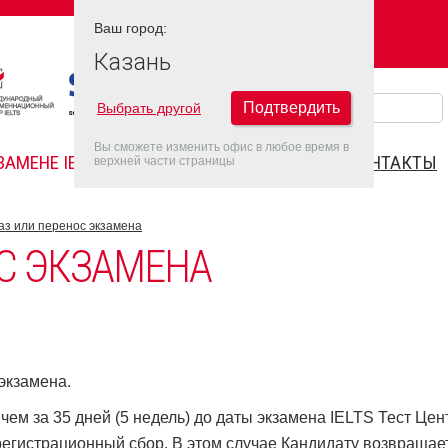
Ваш город:
Ваш город:
КАЗАНЬ
Казань
Подтвердить
Выбрать другой
Вы сможете изменить офис в любое время в
ЗАМЕНЕ IELTS
FAQ
ДАТЫ IELTS 2022
КОНТАКТЫ
верхней части страницы
аз или перенос экзамена
С ЭКЗАМЕНА
экзамена.
 чем за 35 дней (5 недель) до даты экзамена IELTS Тест Цен
регистрационный сбор. В этом случае Кандидату возвращае