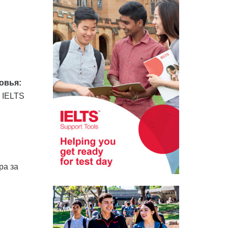
овья:
 IELTS
ра за