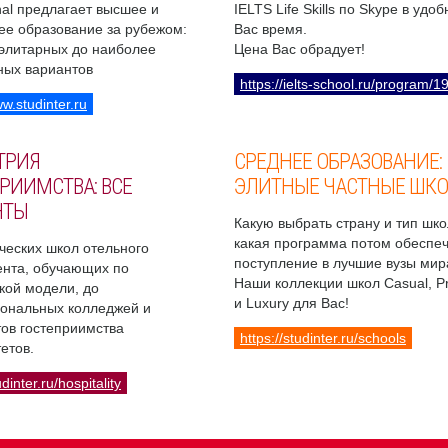
onal предлагает высшее и
IELTS Life Skills по Skype в удо
ее образование за рубежом:
Вас время.
 элитарных до наиболее
Цена Вас обрадует!
ных вариантов
https://ielts-school.ru/program/1
ww.studinter.ru
ТРИЯ
СРЕДНЕЕ ОБРАЗОВАНИЕ:
РИИМСТВА: ВСЕ
ЭЛИТНЫЕ ЧАСТНЫЕ ШК
НТЫ
Какую выбрать страну и тип шко
какая программа потом обеспе
ческих школ отельного
поступление в лучшие вузы мир
нта, обучающих по
Наши коллекции школ Casual, 
кой модели, до
и Luxury для Вас!
ональных колледжей и
ов гостеприимства
https://studinter.ru/schools
етов.
udinter.ru/hospitality