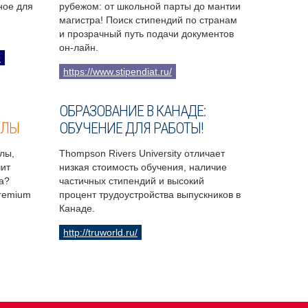
бное для
рубежом: от школьной парты до мантии
магистра! Поиск стипендий по странам
и прозрачный путь подачи документов
он-лайн.
9
https://www.stipendiat.ru/
ОБРАЗОВАНИЕ В КАНАДЕ:
ОЛЫ
ОБУЧЕНИЕ ДЛЯ РАБОТЫ!
лы,
Thompson Rivers University отличает
чит
низкая стоимость обучения, наличие
а?
частичных стипендий и высокий
Premium
процент трудоустройства выпускников в
Канаде.
http://truworld.ru/