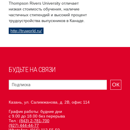
Thompson Rivers University отличает
низкая стоимость обучения, наличие
частичных стипендий и высокий процент
трудоустройства выпускников в Канаде.
http://truworld.ru/
БУДЬТЕ НА СВЯЗИ
ОК
Казань, ул. Салимжанова, д. 2В, офис 114
График работы: будние дни
с 9.00 до 18.00 без перерыва
Тел.:
(843) 2-781-700
(927) 444-44-77