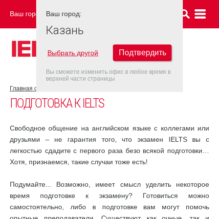
Ваш город:
Ваш город:
КАЗАНЬ
Казань
Подтвердить
Выбрать другой
Вы сможете изменить офис в любое время в
верхней части страницы
Главная страница
Об экзамене IELTS
Подготовка к IELTS
ПОДГОТОВКА К IELTS
Свободное общение на английском языке с коллегами или
друзьями – не гарантия того, что экзамен IELTS вы с
легкостью сдадите с первого раза безо всякой подготовки…
Хотя, признаемся, такие случаи тоже есть!
Подумайте... Возможно, имеет смысл уделить некоторое
время подготовке к экзамену? Готовиться можно
самостоятельно, либо в подготовке вам могут помочь
опытные преподаватели. Существуют как очные, так и