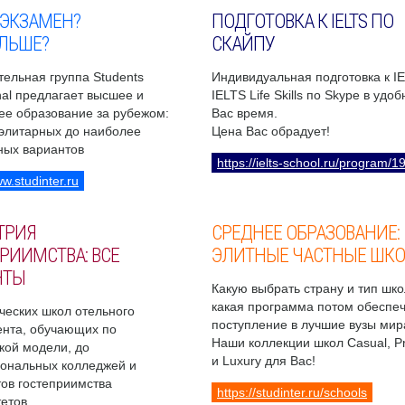
 ЭКЗАМЕН?
ПОДГОТОВКА К IELTS ПО
ЛЬШЕ?
СКАЙПУ
ельная группа Students
Индивидуальная подготовка к I
onal предлагает высшее и
IELTS Life Skills по Skype в удо
ее образование за рубежом:
Вас время.
 элитарных до наиболее
Цена Вас обрадует!
ных вариантов
https://ielts-school.ru/program/1
ww.studinter.ru
ТРИЯ
СРЕДНЕЕ ОБРАЗОВАНИЕ:
РИИМСТВА: ВСЕ
ЭЛИТНЫЕ ЧАСТНЫЕ ШК
НТЫ
Какую выбрать страну и тип шко
какая программа потом обеспе
ческих школ отельного
поступление в лучшие вузы мир
нта, обучающих по
Наши коллекции школ Casual, 
кой модели, до
и Luxury для Вас!
ональных колледжей и
ов гостеприимства
https://studinter.ru/schools
етов.