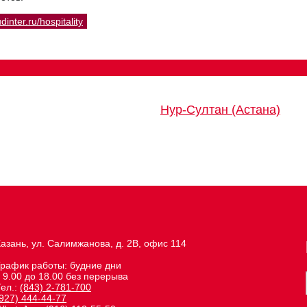
udinter.ru/hospitality
Нур-Султан (Астана)
азань, ул. Салимжанова, д. 2В, офис 114
График работы: будние дни
 9.00 до 18.00 без перерыва
Тел.:
(843) 2-781-700
927) 444-44-77