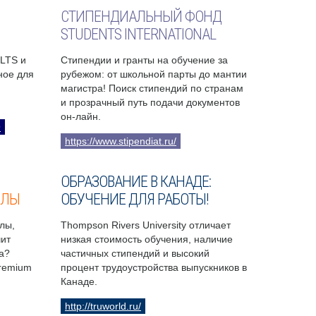
СТИПЕНДИАЛЬНЫЙ ФОНД
STUDENTS INTERNATIONAL
ELTS и
Стипендии и гранты на обучение за
бное для
рубежом: от школьной парты до мантии
магистра! Поиск стипендий по странам
и прозрачный путь подачи документов
он-лайн.
9
https://www.stipendiat.ru/
ОБРАЗОВАНИЕ В КАНАДЕ:
ОЛЫ
ОБУЧЕНИЕ ДЛЯ РАБОТЫ!
лы,
Thompson Rivers University отличает
чит
низкая стоимость обучения, наличие
а?
частичных стипендий и высокий
Premium
процент трудоустройства выпускников в
Канаде.
http://truworld.ru/