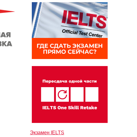
Экзамен IELTS