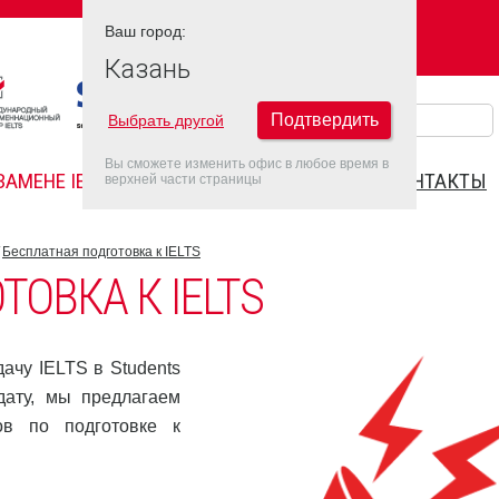
Ваш город:
Ваш город:
КАЗАНЬ
Казань
Подтвердить
Выбрать другой
Вы сможете изменить офис в любое время в
ЗАМЕНЕ IELTS
FAQ
ДАТЫ IELTS 2022
КОНТАКТЫ
верхней части страницы
Бесплатная подготовка к IELTS
ОВКА К IELTS
ачу IELTS в Students
дату, мы предлагаем
ов по подготовке к