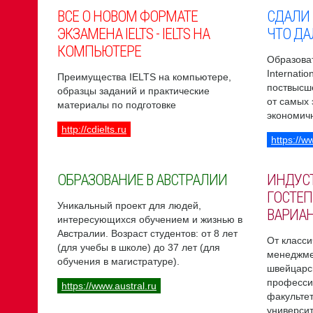
ВСЕ О НОВОМ ФОРМАТЕ
СДАЛИ
ЭКЗАМЕНА IELTS - IELTS НА
ЧТО ДА
КОМПЬЮТЕРЕ
Образоват
Internati
Преимущества IELTS на компьютере,
поствысш
образцы заданий и практические
от самых
материалы по подготовке
экономич
http://cdielts.ru
https://w
ОБРАЗОВАНИЕ В АВСТРАЛИИ
ИНДУС
ГОСТЕП
Уникальный проект для людей,
ВАРИА
интересующихся обучением и жизнью в
Австралии. Возраст студентов: от 8 лет
От класси
(для учебы в школе) до 37 лет (для
менеджме
обучения в магистратуре).
швейцарс
професси
https://www.austral.ru
факультет
университ