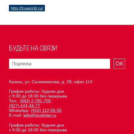
http://truworld.ru/
БУДЬТЕ НА СВЯЗИ
ОК
Казань, ул. Салимжанова, д. 2В, офис 114
График работы: будние дни
с 9.00 до 18.00 без перерыва
Тел.:
(843) 2-781-700
(927) 444-44-77
WhatsApp:
(916) 112-55-50
E-mail:
ielts@studinter.ru
График работы: будние дни
с 9:00 до 18:00 без перерыва