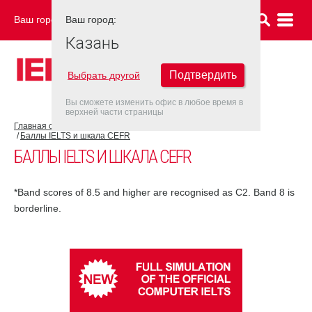
Ваш город:
Ваш город:
КАЗАНЬ
Казань
Подтвердить
Выбрать другой
Вы сможете изменить офис в любое время в
верхней части страницы
Главная страница
Об экзамене IELTS
Результат IELTS
Баллы IELTS и шкала CEFR
БАЛЛЫ IELTS И ШКАЛА CEFR
*Band scores of 8.5 and higher are recognised as C2. Band 8 is
borderline.