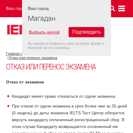
Ваш город:
Ваш город:
МАГАДАН
Магадан
Подтвердить
Выбрать другой
Вы сможете изменить офис в любое время в
верхней части страницы
Главная страница
Об экзамене IELTS
Экзамен IELTS
Отказ или перенос экзамена
ОТКАЗ ИЛИ ПЕРЕНОС ЭКЗАМЕНА
Отказ от экзамена
Кандидат имеет право отказаться от сдачи экзамена.
При отказе от сдачи экзамена в срок более чем за 35 дней
(5 недель) до даты экзамена IELTS Тест Центр обязуется
вернуть кандидату оплаченный регистрационный сбор. В
этом случае Кандидату возвращается оплаченный им