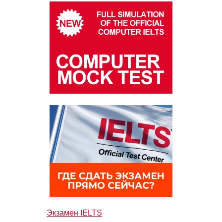
Экзамен IELTS