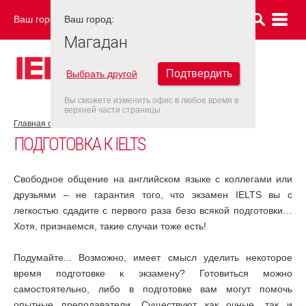
Ваш город:
Ваш город:
МАГАДАН
Магадан
Подтвердить
Выбрать другой
Вы сможете изменить офис в любое время в
верхней части страницы
Главная страница
Об экзамене IELTS
Подготовка к IELTS
ПОДГОТОВКА К IELTS
Свободное общение на английском языке с коллегами или
друзьями – не гарантия того, что экзамен IELTS вы с
легкостью сдадите с первого раза безо всякой подготовки…
Хотя, признаемся, такие случаи тоже есть!
Подумайте... Возможно, имеет смысл уделить некоторое
время подготовке к экзамену? Готовиться можно
самостоятельно, либо в подготовке вам могут помочь
опытные преподаватели. Существуют как очные, так и