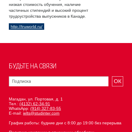
низкая стоимость обучения, наличие
частичных стипендий и высокий процент
трудоустройства выпускников в Канаде.
http://truworld.ru/
БУДЬТЕ НА СВЯЗИ
ОК
Магадан, ул. Портовая, д. 1
Тел.:
(4132) 62-34-91
WhatsApp:
(914) 327-83-55
E-mail:
ielts@studinter.com
График работы: будние дни с 8:00 до 19:00 без перерыва