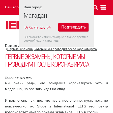
Ваш город:
Ваш город:
МАГАДАН
Магадан
Подтвердить
Выбрать другой
Вы сможете изменить офис в любое время в
верхней части страницы
Главная страница
COVID-19
Первые экзамены, которые мы проводим после коронавируса
ПЕРВЫЕ ЭКЗАМЕНЫ, КОТОРЫЕ МЫ
ПРОВОДИМ ПОСЛЕ КОРОНАВИРУСА
Дорогие друзья,
мы очень рады, что эпидемия коронавируса хоть и
медленно, но все-таки идет на спад.
И нам очень приятно, что пусть постепенно, пусть пока не
повсеместно, но Students International IELTS тест центр
возобновляет начало приема экзаменов IELTS в России.