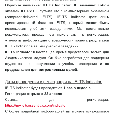
Обратите внимание:
IELTS
Indicator
НЕ заменяет собой
экзамен
IELTS
! НЕ путайте его с компьютерным экзаменом
(computer-delivered IELTS). IELTS Indicator дает лишь
ориентировочный балл по IELTS, который
может быть
использован учебными заведениями. Мы настоятельно
рекомендуем, прежде чем приступать к регистрации,
уточнять информацию
о возможности приема результатов
IELTS Indicator в вашем учебном заведении.
IELTS
Indicator
в настоящее время представлен только для
Академического модуля. Он был разработан для поддержки
студентов при поступлении в учебные заведения и
не
предназначен для миграционных целей
.
Даты проведения и регистрация на
IELTS
Indicator
IELTS Indicator будет проводиться
1 раз в неделю
.
Регистрация открыта
с 22 апреля
.
Ссылка для регистрации:
https://my.ieltsessentials.com/indicator
С более подробной информацией вы можете ознакомиться