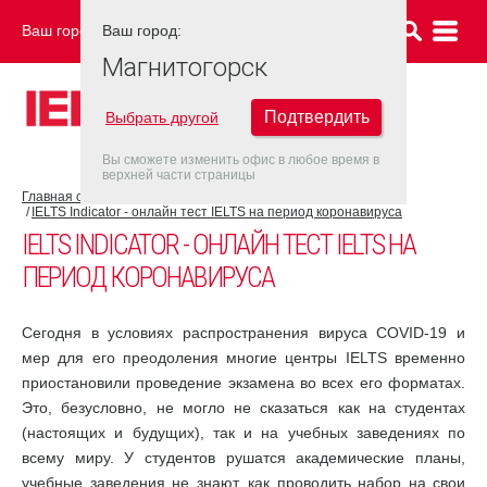
Ваш город:
Ваш город:
МАГНИТОГОРСК
Магнитогорск
Подтвердить
Выбрать другой
Вы сможете изменить офис в любое время в
верхней части страницы
Главная страница
COVID-19
IELTS Indicator - онлайн тест IELTS на период коронавируса
IELTS INDICATOR - ОНЛАЙН ТЕСТ IELTS НА
ПЕРИОД КОРОНАВИРУСА
Сегодня в условиях распространения вируса COVID-19 и
мер для его преодоления многие центры IELTS временно
приостановили проведение экзамена во всех его форматах.
Это, безусловно, не могло не сказаться как на студентах
(настоящих и будущих), так и на учебных заведениях по
всему миру. У студентов рушатся академические планы,
учебные заведения не знают, как проводить набор на свои