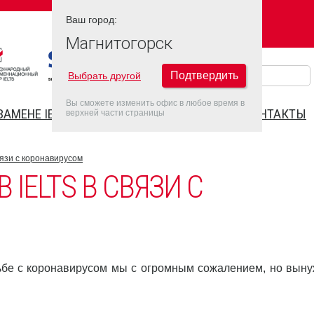
Ваш город:
Ваш город:
МАГНИТОГОРСК
Магнитогорск
Подтвердить
Выбрать другой
Вы сможете изменить офис в любое время в
ЗАМЕНЕ IELTS
FAQ
ДАТЫ IELTS 2022
КОНТАКТЫ
верхней части страницы
вязи с коронавирусом
IELTS В СВЯЗИ С
ьбе с коронавирусом мы с огромным сожалением, но вын