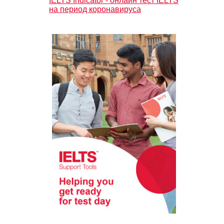
IELTS Indicator - онлайн тест IELTS
на период коронавируса