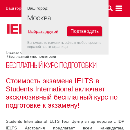
Ваш город:
Ваш город:
МОСКВА
Москва
Подтвердить
Выбрать другой
Вы сможете изменить офис в любое время в
верхней части страницы
Главная страница
Об экзамене IELTS
Подготовка к IELTS
Бесплатный курс подготовки
БЕСПЛАТНЫЙ КУРС ПОДГОТОВКИ
Стоимость экзамена IELTS в
Students International включает
эксклюзивный бесплатный курс по
подготовке к экзамену!
Students International IELTS Тест Центр в партнерстве с IDP
IELTS Австралия предлагает всем кандидатам,