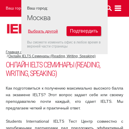
Ваш город:
Ваш город:
МОСКВА
Москва
Подтвердить
Выбрать другой
Вы сможете изменить офис в любое время в
верхней части страницы
Главная страница
Об экзамене IELTS
Подготовка к IELTS
Онлайн IELTS Семинары (Reading, Writing, Speaking)
ОНЛАЙН IELTS СЕМИНАРЫ (READING,
WRITING, SPEAKING)
Как подготовиться к получению максимально высокого балла
на экзамене IELTS? Этот вопрос задает себе или своему
преподавателю почти каждый, кто сдает IELTS. Мы
предлагаем четкий и практичный ответ.
Students International IELTS Тест Центр совместно с
зарубежными партнерами рад предложить эффективный