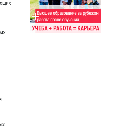
ующих
ых;
х
я
кже