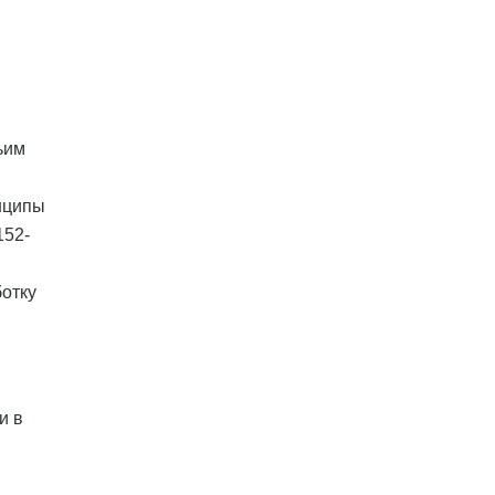
ьим
нципы
152-
отку
и в