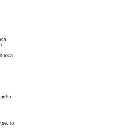
са,
те
апроса
 либо
де, то