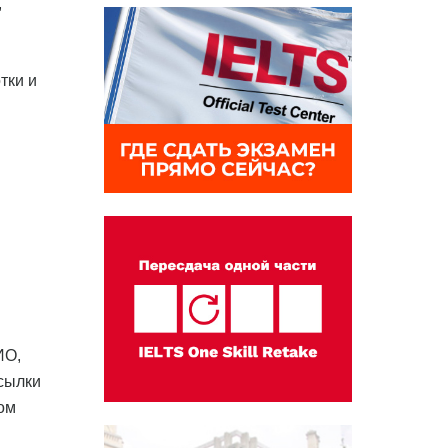
,
тки и
.
ИО,
ссылки
ом