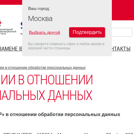
Ваш город:
Ваш город:
МОСКВА
Москва
Подтвердить
Выбрать другой
Вы сможете изменить офис в любое время в
ЗАМЕНЕ IELTS
FAQ
ДАТЫ IELTS 2026
КОНТАКТЫ
верхней части страницы
ии в отношении обработки персональных данных
ИИ В ОТНОШЕНИИ
НАЛЬНЫХ ДАННЫХ
Р» в отношении обработки персональных данных