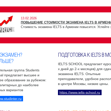
13.02.2026
ПОВЫШЕНИЕ СТОИМОСТИ ЭКЗАМЕНА IELTS В АРМЕНИ
Стоимость экзамена IELTS в Армении повысится. Успейте 
 ЭКЗАМЕН?
ПОДГОТОВКА К IELTS В М
ЛЬШЕ?
IELTS SCHOOL предлагает курсы
х дней до 2-х месяцев) для сда
ельная группа Students
экзамена IELTS. Опытные
onal предлагает высшее и
преподаватели, удобное распо
ее образование за рубежом:
в центре Москвы, низкие цены.
 элитарных до наиболее
ных вариантов
https://www.ielts-school.ru
ww.studinter.ru