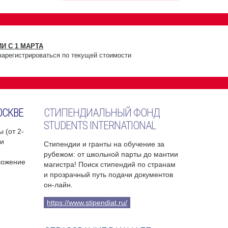
И С 1 МАРТА
зарегистрироваться по текущей стоимости
ОСКВЕ
СТИПЕНДИАЛЬНЫЙ ФОНД
STUDENTS INTERNATIONAL
 (от 2-
чи
Стипендии и гранты на обучение за
рубежом: от школьной парты до мантии
ложение
магистра! Поиск стипендий по странам
и прозрачный путь подачи документов
он-лайн.
https://www.stipendiat.ru/