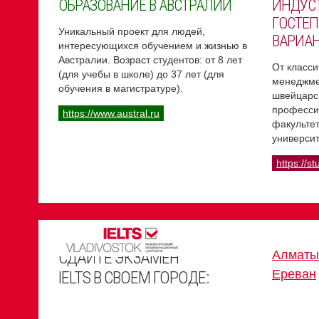
ОБРАЗОВАНИЕ В АВСТРАЛИИ
ИНДУС
ГОСТЕП
Уникальный проект для людей,
ВАРИА
интересующихся обучением и жизнью в
Австралии. Возраст студентов: от 8 лет
От класси
(для учебы в школе) до 37 лет (для
менеджме
обучения в магистратуре).
швейцарс
професси
https://www.austral.ru
факультет
университ
https://st
СДАЙТЕ ЭКЗАМЕН
Алматы
Ереван
IELTS В СВОЕМ ГОРОДЕ: