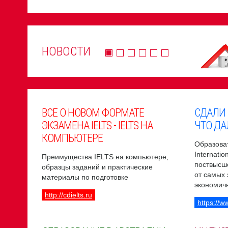
НОВОСТИ
ВСЕ О НОВОМ ФОРМАТЕ
СДАЛИ
ЭКЗАМЕНА IELTS - IELTS НА
ЧТО ДА
КОМПЬЮТЕРЕ
Образоват
Internati
Преимущества IELTS на компьютере,
поствысш
образцы заданий и практические
от самых
материалы по подготовке
экономич
http://cdielts.ru
https://w