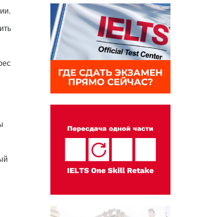
ии.
ить
рес
ы
ый