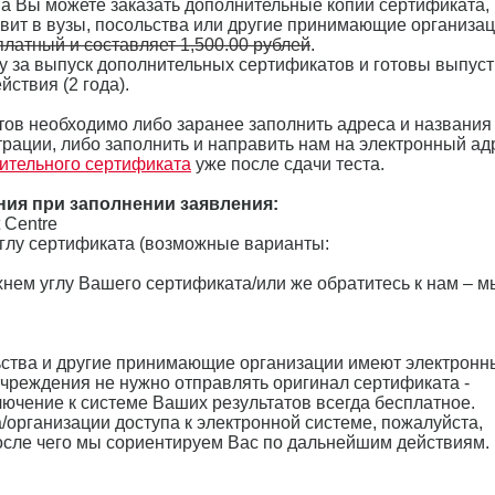
ена Вы можете заказать дополнительные копии сертификата,
вит в вузы, посольства или другие принимающие организац
латный и составляет 1,500.00 рублей
.
у за выпуск дополнительных сертификатов и готовы выпуст
йствия (2 года).
ов необходимо либо заранее заполнить адреса и названия
рации, либо заполнить и направить нам на электронный ад
ительного сертификата
уже после сдачи теста.
ния при заполнении заявления:
t Centre
углу сертификата (возможные варианты:
хнем углу Вашего сертификата/или же обратитесь к нам – м
ьства и другие принимающие организации имеют электронн
 учреждения не нужно отправлять оригинал сертификата -
лючение к системе Ваших результатов всегда бесплатное.
/организации доступа к электронной системе, пожалуйста,
после чего мы сориентируем Вас по дальнейшим действиям.