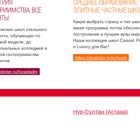
ТРИЯ
СРЕДНЕЕ ОБРАЗОВАНИЕ:
РИИМСТВА: ВСЕ
ЭЛИТНЫЕ ЧАСТНЫЕ ШК
НТЫ
Какую выбрать страну и тип шко
какая программа потом обеспе
ческих школ отельного
поступление в лучшие вузы мир
нта, обучающих по
Наши коллекции школ Casual, 
кой модели, до
и Luxury для Вас!
ональных колледжей и
ов гостеприимства
https://studinter.ru/schools
етов.
udinter.ru/hospitality
Нур-Султан (Астана)