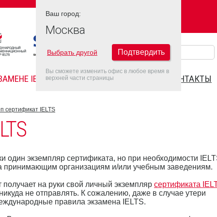
Ваш город:
Ваш город:
МОСКВА
Москва
Подтвердить
Выбрать другой
Вы сможете изменить офис в любое время в
ЗАМЕНЕ IELTS
FAQ
ДАТЫ IELTS 2026
КОНТАКТЫ
верхней части страницы
п сертификат IELTS
LTS
ки один экземпляр сертификата, но при необходимости IEL
ла принимающим организациям и/или учебным заведениям.
т получает на руки свой личный экземпляр
сертификата IEL
икуда не отправлять. К сожалению, даже в случае утери
международные правила экзамена IELTS.