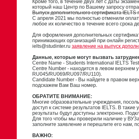
Кроме того, в течение двух лет с даты экзам
который наш Центр по Вашему запросу отпра
Выпуск дополнительного сертификата IELTS п
С апреля 2021 мы полностью отменили оплат
любое их количество в течение всего срока де
Для оформления дополнительных сертификат
принимающих организаций при онлайн регист
ielts@studinter.ru
заявление на выпуск дополн
Данные, которые могут вызвать затрудне
Сentre Name - Students International IELTS Tes
Centre Number - находится в левом верхнем 
RU045/RU069/RU097/RU110).
Candidate Number - Вы найдете в правом вер
подскажем Вам Ваш номер.
ОБРАТИТЕ ВНИМАНИЕ:
Многие образовательные учреждения, посол
доступ к системе результатов IELTS. В такие
результаты будут доступны электронно. Подк
Для того чтобы мы проверили наличие у ВУЗа
заполните заявление и перешлите его нам, 
ВАЖНО: