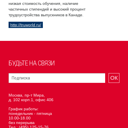
низкая стоимость обучения, наличие
частичных стипендий и высокий процент
трудоустройства выпускников в Канаде.
http://truworld.ru/
БУДЬТЕ НА СВЯЗИ
ОК
Москва, пр-т Мира,
д. 102 корп.1, офис 406
График работы:
понедельник - пятница
10.00-18.00
без перерыва
Тел.:
(495) 125-15-76