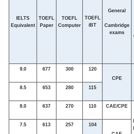
General
TOEFL
IELTS
TOEFL
TOEFL
iBT
Equivalent
Paper
Computer
Cambridge
exams
9.0
677
300
120
CPE
8.5
653
280
115
8.0
637
270
110
CAE/CPE
7.5
613
2
57
10
4
CAE