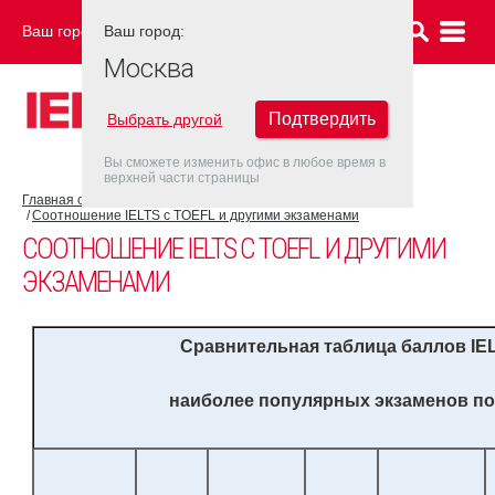
Ваш город:
Ваш город:
МОСКВА
Москва
Подтвердить
Выбрать другой
Вы сможете изменить офис в любое время в
верхней части страницы
Главная страница
Об экзамене IELTS
Результат IELTS
Соотношение IELTS с TOEFL и другими экзаменами
СООТНОШЕНИЕ IELTS С TOEFL И ДРУГИМИ
ЭКЗАМЕНАМИ
Сравнительная таблица баллов
IE
наиболее популярных экзаменов по