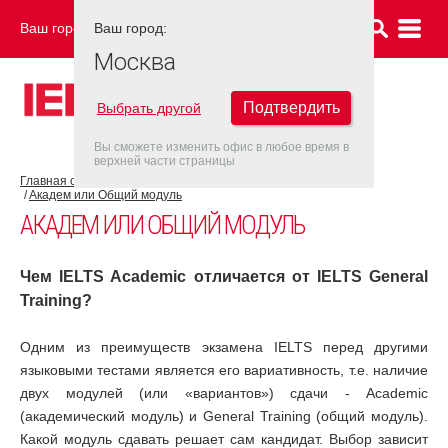
Ваш город:
Ваш город:
МОСКВА
Москва
Подтвердить
Выбрать другой
Вы сможете изменить офис в любое время в
верхней части страницы
Главная страница
Об экзамене IELTS
Экзамен IELTS
Академ или Общий модуль
АКАДЕМ ИЛИ ОБЩИЙ МОДУЛЬ
Чем IELTS Academic отличается от IELTS General
Training?
Одним из преимуществ экзамена IELTS перед другими
языковыми тестами является его вариативность, т.е. наличие
двух модулей (или «вариантов») сдачи - Academic
(академический модуль) и General Training (общий модуль).
Какой модуль сдавать решает сам кандидат. Выбор зависит