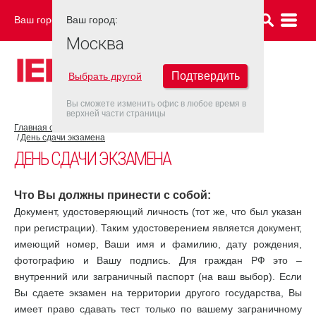
Ваш город:
Ваш город:
МОСКВА
Москва
Подтвердить
Выбрать другой
Вы сможете изменить офис в любое время в
верхней части страницы
Главная страница
Об экзамене IELTS
Экзамен IELTS
День сдачи экзамена
ДЕНЬ СДАЧИ ЭКЗАМЕНА
Что Вы должны принести с собой:
Документ, удостоверяющий личность (тот же, что был указан
при регистрации). Таким удостоверением является документ,
имеющий номер, Ваши имя и фамилию, дату рождения,
фотографию и Вашу подпись. Для граждан РФ это –
внутренний или заграничный паспорт (на ваш выбор). Если
Вы сдаете экзамен на территории другого государства, Вы
имеет право сдавать тест только по вашему заграничному