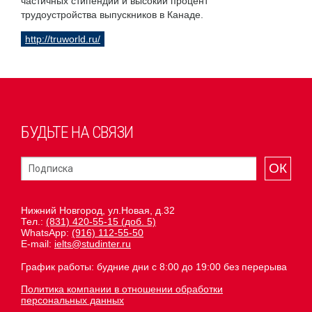
частичных стипендий и высокий процент
трудоустройства выпускников в Канаде.
http://truworld.ru/
БУДЬТЕ НА СВЯЗИ
ОК
Нижний Новгород, ул.Новая, д.32
Тел.:
(831) 420-55-15 (доб. 5)
WhatsApp:
(916) 112-55-50
E-mail:
ielts@studinter.ru
График работы: будние дни с 8:00 до 19:00 без перерыва
Политика компании в отношении обработки
персональных данных