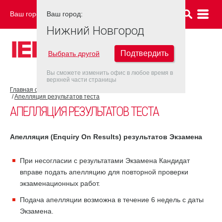
Ваш город:
Ваш город:
НИЖНИЙ НОВГОРОД
Нижний Новгород
Подтвердить
Выбрать другой
Вы сможете изменить офис в любое время в
верхней части страницы
Главная страница
Об экзамене IELTS
Результат IELTS
Апелляция результатов теста
АПЕЛЛЯЦИЯ РЕЗУЛЬТАТОВ ТЕСТА
Апелляция (
Enquiry
On
Results
) результатов Экзамена
При несогласии с результатами Экзамена Кандидат
вправе подать апелляцию для повторной проверки
экзаменационных работ.
Подача апелляции возможна в течение 6 недель с даты
Экзамена.