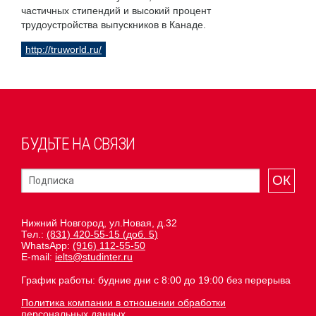
частичных стипендий и высокий процент
трудоустройства выпускников в Канаде.
http://truworld.ru/
БУДЬТЕ НА СВЯЗИ
ОК
Нижний Новгород, ул.Новая, д.32
Тел.:
(831) 420-55-15 (доб. 5)
WhatsApp:
(916) 112-55-50
E-mail:
ielts@studinter.ru
График работы: будние дни с 8:00 до 19:00 без перерыва
Политика компании в отношении обработки
персональных данных