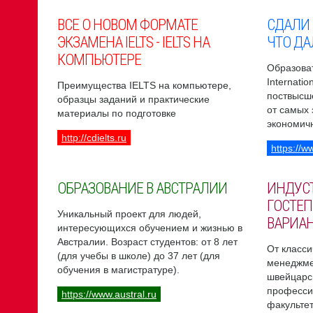
ВСЕ О НОВОМ ФОРМАТЕ
СДАЛИ
ЭКЗАМЕНА IELTS - IELTS НА
ЧТО ДА
КОМПЬЮТЕРЕ
Образоват
Internati
Преимущества IELTS на компьютере,
поствысш
образцы заданий и практические
от самых
материалы по подготовке
экономич
http://cdielts.ru
https://w
ОБРАЗОВАНИЕ В АВСТРАЛИИ
ИНДУС
ГОСТЕП
Уникальный проект для людей,
ВАРИА
интересующихся обучением и жизнью в
Австралии. Возраст студентов: от 8 лет
От класси
(для учебы в школе) до 37 лет (для
менеджме
обучения в магистратуре).
швейцарс
професси
https://www.austral.ru
факультет