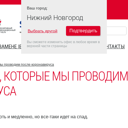
Ваш город:
Ваш город:
НИЖНИЙ НОВГОРОД
Нижний Новгород
Подтвердить
Выбрать другой
Вы сможете изменить офис в любое время в
ЗАМЕНЕ IELTS
FAQ
ДАТЫ IELTS 2022
КОНТАКТЫ
верхней части страницы
мы проводим после коронавируса
, КОТОРЫЕ МЫ ПРОВОДИМ
УСА
ть и медленно, но все-таки идет на спад.