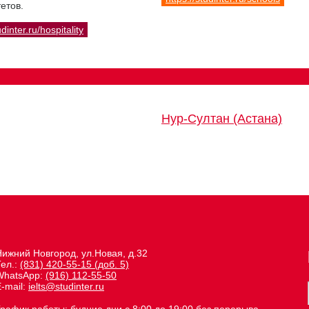
етов.
udinter.ru/hospitality
Нур-Султан (Астана)
Нижний Новгород, ул.Новая, д.32
Тел.:
(831) 420-55-15 (доб. 5)
WhatsApp:
(916) 112-55-50
-mail:
ielts@studinter.ru