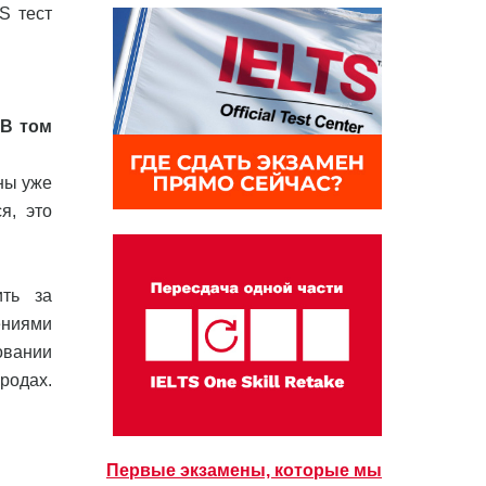
TS тест
 В том
ны уже
я, это
ить за
ениями
овании
родах.
Первые экзамены, которые мы