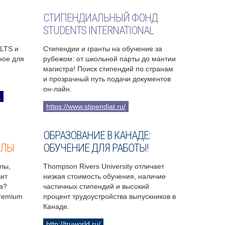
СТИПЕНДИАЛЬНЫЙ ФОНД
STUDENTS INTERNATIONAL
ELTS и
Стипендии и гранты на обучение за
бное для
рубежом: от школьной парты до мантии
магистра! Поиск стипендий по странам
и прозрачный путь подачи документов
он-лайн.
9
https://www.stipendiat.ru/
ОБРАЗОВАНИЕ В КАНАДЕ:
ОЛЫ
ОБУЧЕНИЕ ДЛЯ РАБОТЫ!
лы,
Thompson Rivers University отличает
чит
низкая стоимость обучения, наличие
а?
частичных стипендий и высокий
Premium
процент трудоустройства выпускников в
Канаде.
http://truworld.ru/