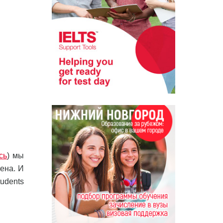
сь
) мы
ена. И
udents