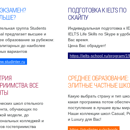
 ЭКЗАМЕН?
ПОДГОТОВКА К IELTS ПО
ЛЬШЕ?
СКАЙПУ
ельная группа Students
Индивидуальная подготовка к I
onal предлагает высшее и
IELTS Life Skills по Skype в удо
ее образование за рубежом:
Вас время.
 элитарных до наиболее
Цена Вас обрадует!
ных вариантов
https://ielts-school.ru/program/1
ww.studinter.ru
ТРИЯ
СРЕДНЕЕ ОБРАЗОВАНИЕ:
РИИМСТВА: ВСЕ
ЭЛИТНЫЕ ЧАСТНЫЕ ШК
НТЫ
Какую выбрать страну и тип шко
какая программа потом обеспе
ческих школ отельного
поступление в лучшие вузы мир
нта, обучающих по
Наши коллекции школ Casual, 
кой модели, до
и Luxury для Вас!
ональных колледжей и
ов гостеприимства
https://studinter.ru/schools