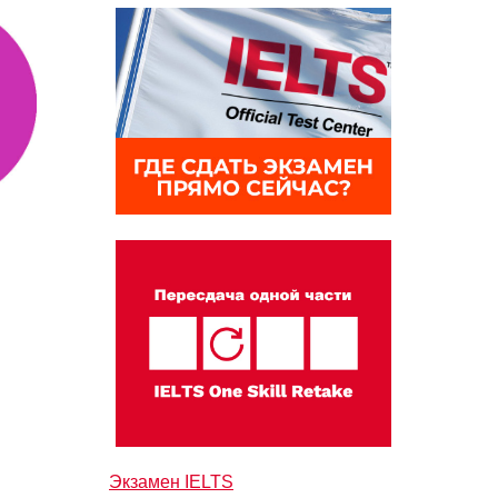
Экзамен IELTS