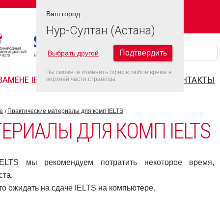
Ваш город:
Ваш город:
НУР-СУЛТАН (АСТАНА)
Нур-Султан (Астана)
Подтвердить
Выбрать другой
Вы сможете изменить офис в любое время в
ЗАМЕНЕ IELTS
FAQ
ДАТЫ IELTS 2026
КОНТАКТЫ
верхней части страницы
е
Практические материалы для комп IELTS
ЕРИАЛЫ ДЛЯ КОМП IELTS
ELTS мы рекомендуем потратить некоторое время,
ста.
о ожидать на сдаче IELTS на компьютере.