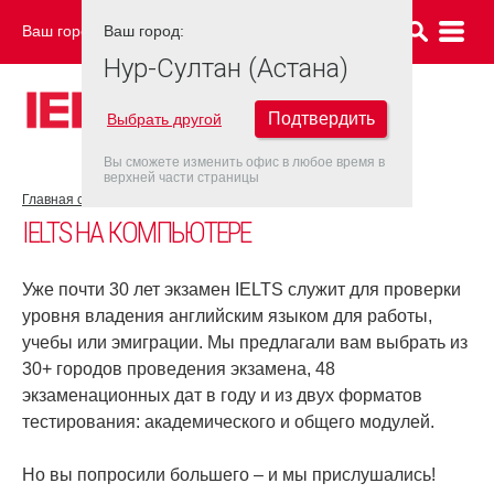
Ваш город:
Ваш город:
НУР-СУЛТАН (АСТАНА)
Нур-Султан (Астана)
Подтвердить
Выбрать другой
Вы сможете изменить офис в любое время в
верхней части страницы
Главная страница
Об экзамене IELTS
IELTS на компьютере
IELTS НА КОМПЬЮТЕРЕ
Уже почти 30 лет экзамен IELTS служит для проверки
уровня владения английским языком для работы,
учебы или эмиграции. Мы предлагали вам выбрать из
30+ городов проведения экзамена, 48
экзаменационных дат в году и из двух форматов
тестирования: академического и общего модулей.
Но вы попросили большего – и мы прислушались!