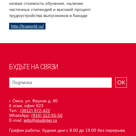
низкая стоимость обучения, наличие
частичных стипендий и высокий процент
трудоустройства выпускников в Канаде.
http://truworld.ru/
БУДЬТЕ НА СВЯЗИ
ОК
г. Омск, ул. Фрунзе д. 80
6 этаж, офис 623
Тел.:
(3812) 972-422
WhatsApp:
(916) 112-55-50
E-mail:
ielts@studinter.ru
График работы: будние дни с 8:00 до 19:00 без перерыва