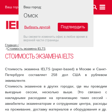
Ваш город:
Ваш город:
ОМСК
Омск
Подтвердить
Выбрать другой
Вы сможете изменить офис в любое время в
верхней части страницы
Главная страница
Об экзамене IELTS
Экзамен IELTS
Стоимость экзамена IELTS
СТОИМОСТЬ ЭКЗАМЕНА IELTS
Стоимость экзамена IELTS (paper-based) в Москве и Санкт-
Петербурге составляет 258 дол США в рублевом
эквиваленте.
Стоимость экзаменов в других городах, где мы проводим
выездные сессии, несколько выше. Это связано с
накладными расходами на организацию таких сессий -
авиабилеты экзаменаторам и сотрудникам центра, расходы
на проживание, доставку материалов и оборудования и др.