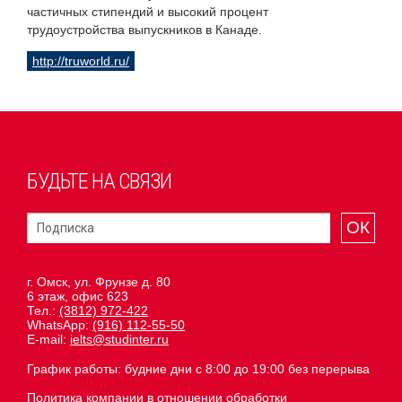
частичных стипендий и высокий процент
трудоустройства выпускников в Канаде.
http://truworld.ru/
БУДЬТЕ НА СВЯЗИ
ОК
г. Омск, ул. Фрунзе д. 80
6 этаж, офис 623
Тел.:
(3812) 972-422
WhatsApp:
(916) 112-55-50
E-mail:
ielts@studinter.ru
График работы: будние дни с 8:00 до 19:00 без перерыва
Политика компании в отношении обработки