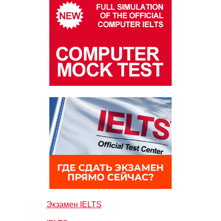
Экзамен IELTS