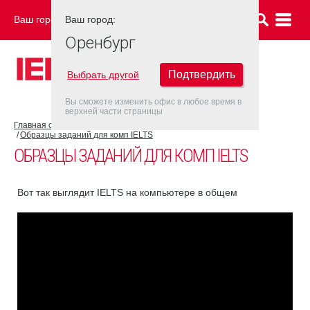
Ваш город:
Ваш город:
ОРЕНБУРГ
Оренбург
Подтвердить
Выбрать другой
Вы сможете изменить офис в любое время в
верхней части страницы
Главная страница
Об экзамене IELTS
IELTS на компьютере
Образцы заданий для комп IELTS
ОБРАЗЦЫ ЗАДАНИЙ ДЛЯ КОМП IELTS
Вот так выглядит IELTS на компьютере в общем