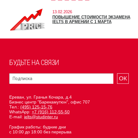
13.02.2026
ПОВЫШЕНИЕ СТОИМОСТИ ЭКЗАМЕНА
IELTS В АРМЕНИИ С 1 МАРТА
БУДЬТЕ НА СВЯЗИ
ОК
Ереван, ул. Грачья Кочара, д.4
Бизнес центр "Барекамутюн", офис 707
Тел.:
(495) 125-15-76
WhatsApp:
+7 (916) 112-55-50
E-mail:
ielts@studinter.ru
График работы: будние дни
с 10:00 до 18:00 без перерыва