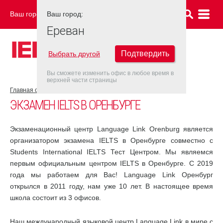
Ваш город:
Ваш город:
ЕРЕВАН
Ереван
Подтвердить
Выбрать другой
Вы сможете изменить офис в любое время в
верхней части страницы
Главная страница
Оренбург
ЭКЗАМЕН IELTS В ОРЕНБУРГЕ
Экзаменационный центр Language Link Orenburg является
организатором экзамена IELTS в Оренбурге совместно с
Students International IELTS Тест Центром. Мы являемся
первым официальным центром IELTS в Оренбурге. С 2019
года мы работаем для Вас! Language Link Оренбург
открылся в 2011 году, нам уже 10 лет. В настоящее время
школа состоит из 3 офисов.
Наш международный языковой центр Language Link в мире с