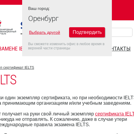
Ваш город:
Ваш город:
ОРЕНБУРГ
Оренбург
Подтвердить
Выбрать другой
Вы сможете изменить офис в любое время в
ЗАМЕНЕ IELTS
FAQ
ДАТЫ IELTS 2022
КОНТАКТЫ
верхней части страницы
п сертификат IELTS
LTS
ки один экземпляр сертификата, но при необходимости IEL
ла принимающим организациям и/или учебным заведениям.
т получает на руки свой личный экземпляр
сертификата IEL
икуда не отправлять. К сожалению, даже в случае утери
международные правила экзамена IELTS.