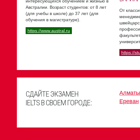
интересующихся обучением и жизнью в
Австралии. Возраст студентов: от 8 лет
От класси
(для учебы в школе) до 37 лет (для
менеджме
обучения в магистратуре).
швейцарс
професси
https://www.austral.ru
факультет
университ
https://st
СДАЙТЕ ЭКЗАМЕН
Алматы
Ереван
IELTS В СВОЕМ ГОРОДЕ: