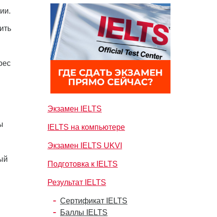
ии.
ить
рес
Экзамен IELTS
ы
IELTS на компьютере
Экзамен IELTS UKVI
ый
Подготовка к IELTS
Результат IELTS
Сертификат IELTS
Баллы IELTS