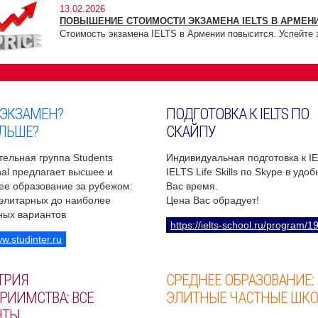
13.02.2026
ПОВЫШЕНИЕ СТОИМОСТИ ЭКЗАМЕНА IELTS В АРМЕНИ
Стоимость экзамена IELTS в Армении повысится. Успейте 
 ЭКЗАМЕН?
ПОДГОТОВКА К IELTS ПО
ЛЬШЕ?
СКАЙПУ
ельная группа Students
Индивидуальная подготовка к I
onal предлагает высшее и
IELTS Life Skills по Skype в удо
ее образование за рубежом:
Вас время.
 элитарных до наиболее
Цена Вас обрадует!
ных вариантов
https://ielts-school.ru/program/1
ww.studinter.ru
ТРИЯ
СРЕДНЕЕ ОБРАЗОВАНИЕ:
РИИМСТВА: ВСЕ
ЭЛИТНЫЕ ЧАСТНЫЕ ШК
НТЫ