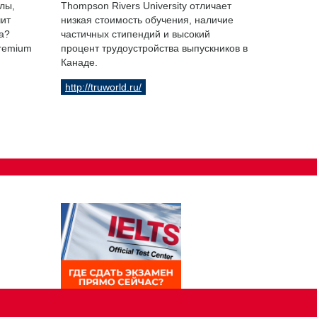
лы,
Thompson Rivers University отличает
чит
низкая стоимость обучения, наличие
а?
частичных стипендий и высокий
Premium
процент трудоустройства выпускников в
Канаде.
http://truworld.ru/