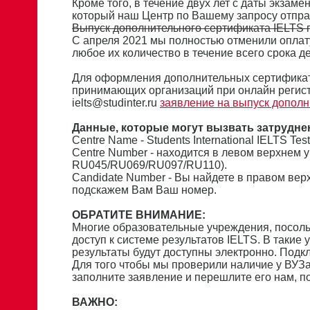
Кроме того, в течение двух лет с даты экзам
который наш Центр по Вашему запросу отпра
Выпуск дополнительного сертификата IELTS п
С апреля 2021 мы полностью отменили оплат
любое их количество в течение всего срока де
Для оформления дополнительных сертификат
принимающих организаций при онлайн регист
ielts@studinter.ru
заявление на выпуск дополн
Данные, которые могут вызвать затрудне
Сentre Name - Students International IELTS Tes
Centre Number - находится в левом верхнем 
RU045/RU069/RU097/RU110).
Candidate Number - Вы найдете в правом вер
подскажем Вам Ваш номер.
ОБРАТИТЕ ВНИМАНИЕ:
Многие образовательные учреждения, посол
доступ к системе результатов IELTS. В такие
результаты будут доступны электронно. Подк
Для того чтобы мы проверили наличие у ВУЗа
заполните заявление и перешлите его нам, 
ВАЖНО: