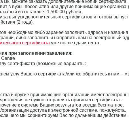
ена Вы можете заказать дополнительные копии сертификата,
вит в вузы, посольства или другие принимающие организац
латный и составляет 1,500.00 рублей
.
у за выпуск дополнительных сертификатов и готовы выпуст
йствия (2 года).
ов необходимо либо заранее заполнить адреса и названия
рации, либо заполнить и направить нам на электронный ад
ительного сертификата
уже после сдачи теста.
ния при заполнении заявления:
t Centre
углу сертификата (возможные варианты:
хнем углу Вашего сертификата/или же обратитесь к нам – м
ьства и другие принимающие организации имеют электронн
 учреждения не нужно отправлять оригинал сертификата -
лючение к системе Ваших результатов всегда бесплатное.
/организации доступа к электронной системе, пожалуйста,
после чего мы сориентируем Вас по дальнейшим действиям.