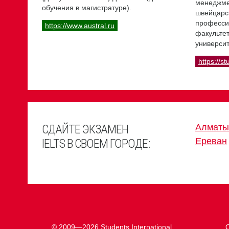
менеджме
обучения в магистратуре).
швейцарс
професси
https://www.austral.ru
факультет
университ
https://st
СДАЙТЕ ЭКЗАМЕН
Алматы
Ереван
IELTS В СВОЕМ ГОРОДЕ:
© 2009—2026 Students International.
О