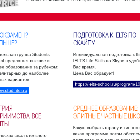
 ЭКЗАМЕН?
ПОДГОТОВКА К IELTS ПО
ЛЬШЕ?
СКАЙПУ
ельная группа Students
Индивидуальная подготовка к I
onal предлагает высшее и
IELTS Life Skills по Skype в удо
ее образование за рубежом:
Вас время.
 элитарных до наиболее
Цена Вас обрадует!
ных вариантов
https://ielts-school.ru/program/1
ww.studinter.ru
ТРИЯ
СРЕДНЕЕ ОБРАЗОВАНИЕ:
РИИМСТВА: ВСЕ
ЭЛИТНЫЕ ЧАСТНЫЕ ШК
НТЫ
Какую выбрать страну и тип шко
какая программа потом обеспе
ческих школ отельного