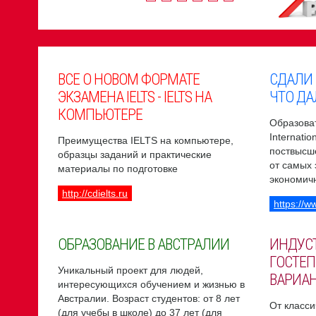
ВСЕ О НОВОМ ФОРМАТЕ
СДАЛИ
ЭКЗАМЕНА IELTS - IELTS НА
ЧТО ДА
КОМПЬЮТЕРЕ
Образоват
Internati
Преимущества IELTS на компьютере,
поствысш
образцы заданий и практические
от самых
материалы по подготовке
экономич
http://cdielts.ru
https://w
ОБРАЗОВАНИЕ В АВСТРАЛИИ
ИНДУС
ГОСТЕП
Уникальный проект для людей,
ВАРИА
интересующихся обучением и жизнью в
Австралии. Возраст студентов: от 8 лет
От класси
(для учебы в школе) до 37 лет (для