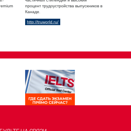
а?
частичных стипендий и высокий
Premium
процент трудоустройства выпускников в
Канаде.
http://truworld.ru/