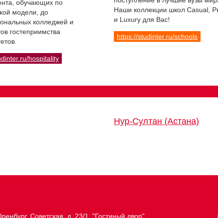
поступление в лучшие вузы мир
нта, обучающих по
Наши коллекции школ Casual, 
кой модели, до
и Luxury для Вас!
ональных колледжей и
ов гостеприимства
https://studinter.ru/schools
етов.
udinter.ru/hospitality
Нур-Султан (Астана)
ренбург, Советская, д. 23/1, "Гостиный двор"