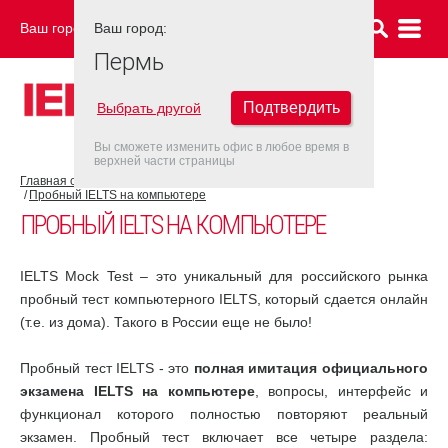
Ваш город:
Ваш город:
ПЕРМЬ
Пермь
Подтвердить
Выбрать другой
Вы сможете изменить офис в любое время в
верхней части страницы
Главная страница
Об экзамене IELTS
Подготовка к IELTS
Пробный IELTS на компьютере
ПРОБНЫЙ IELTS НА КОМПЬЮТЕРЕ
IELTS Mock Test – это уникальный для российского рынка
пробный тест компьютерного IELTS, который сдается онлайн
(т.е. из дома). Такого в России еще не было!
Пробный тест IELTS - это
полная имитация официального
экзамена IELTS на компьютере
, вопросы, интерфейс и
функционал которого полностью повторяют реальный
экзамен. Пробный тест включает все четыре раздела: