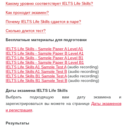
Какому уровню соответствует IELTS Life Skills?
Как проходит экзамен?
Почему IELTS Life Skills сдается в паре?
Сколько длится тест?
Бесплатные материалы для подготовки
IELTS Life Skills - Sample Paper A Level A1
IELTS Life Skills - Sample Paper B Level A1
IELTS Life Skills - Sample Paper A Level B1
IELTS Life Skills - Sample Paper B Level B1
IELTS Life Skills A1 Sample Test A
(audio recording)
IELTS Life Skills A1 Sample Test B
(audio recording)
IELTS Life Skills B1 Sample Test A
(audio recording)
IELTS Life Skills B1 Sample Test B
(audio recording)
Даты экзамена IELTS Life Skills
Выбрать подходящую вам дату экзамена и
зарегистрироваться вы можете на странице
Даты экзаменов
и регистрация
.
Результаты