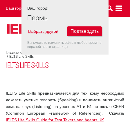
Ваш город:
Ваш город:
ПЕРМЬ
Пермь
Подтвердить
Выбрать другой
Вы сможете изменить офис в любое время в
верхней части страницы
Главная страница
Об экзамене IELTS
Экзамен IELTS UKVI
IELTS Life Skills
IELTS LIFE SKILLS
IELTS Life Skills предназначается для тех, кому необходимо
доказать умение говорить (Speaking) и понимать английский
язык на слух (Listening) на уровнях А1 и В1 по шкале CEFR
(Common European Framework of References). Скачать
IELTS Life Skills Guide for Test Takers and Agents UK
.