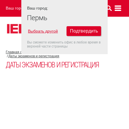
Ваш город:
Ваш город:
ПЕРМЬ
Пермь
Подтвердить
Выбрать другой
Вы сможете изменить офис в любое время в
верхней части страницы
Главная страница
Об экзамене IELTS
Экзамен IELTS UKVI
Даты экзаменов и регистрация
ДАТЫ ЭКЗАМЕНОВ И РЕГИСТРАЦИЯ