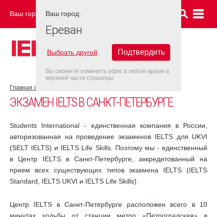
Ваш город:
Ваш город:
ЕРЕВАН
Ереван
Подтвердить
Выбрать другой
Вы сможете изменить офис в любое время в
верхней части страницы
Главная страница
Санкт-Петербург
ЭКЗАМЕН IELTS В САНКТ-ПЕТЕРБУРГЕ
Students International - единственная компания в России,
авторизованная на проведение экзаменов IELTS для UKVI
(SELT IELTS) и IELTS Life Skills. Поэтому мы - единственный
в Центр IELTS в Санкт-Петербурге, аккредитованный на
прием всех существующих типов экзамена IELTS (IELTS
Standard, IELTS UKVI и IELTS Life Skills)
Центр IELTS в Санкт-Петербурге расположен всего в 10
минутах ходьбы от станции метро «Петроградская» в