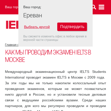
Ваш город:
Ваш город:
ЕРЕВАН
Ереван
Подтвердить
Выбрать другой
Вы сможете изменить офис в любое время в
верхней части страницы
Главная страница
Москва
КАК МЫ ПРОВОДИМ ЭКЗАМЕН IELTS В
МОСКВЕ
Международный экзаменационный центр IELTS Students
International проводит экзамен IELTS в Москве с 2009 года.
За эти годы мы не только накопили колоссальный опыт
проведения экзаменов, которым не может похвастаться
никто другой в России, но и установили тесные деловые
связи с ведущими российскими вузами. Среди наших
партнеров, для кого мы регулярно проводили и проводим