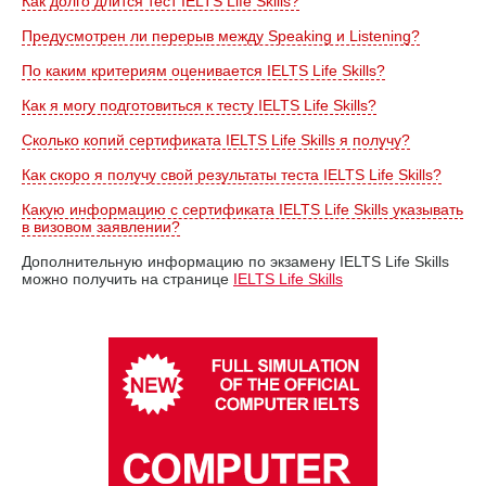
Как долго длится тест IELTS Life Skills?
Предусмотрен ли перерыв между Speaking и Listening?
По каким критериям оценивается IELTS Life Skills?
Как я могу подготовиться к тесту IELTS Life Skills?
Сколько копий сертификата IELTS Life Skills я получу?
Как скоро я получу свой результаты теста IELTS Life Skills?
Какую информацию с сертификата IELTS Life Skills указывать
в визовом заявлении?
Дополнительную информацию по экзамену IELTS Life Skills
можно получить на странице
IELTS Life Skills