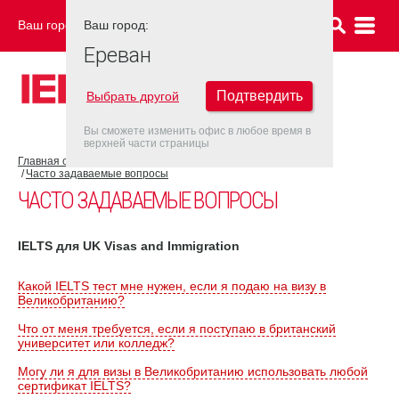
Ваш город:
Ваш город:
ЕРЕВАН
Ереван
Подтвердить
Выбрать другой
Вы сможете изменить офис в любое время в
верхней части страницы
Главная страница
Об экзамене IELTS
Экзамен IELTS UKVI
Часто задаваемые вопросы
ЧАСТО ЗАДАВАЕМЫЕ ВОПРОСЫ
IELTS для UK Visas and Immigration
Какой IELTS тест мне нужен, если я подаю на визу в
Великобританию?
Что от меня требуется, если я поступаю в британский
университет или колледж?
Могу ли я для визы в Великобританию использовать любой
сертификат IELTS?