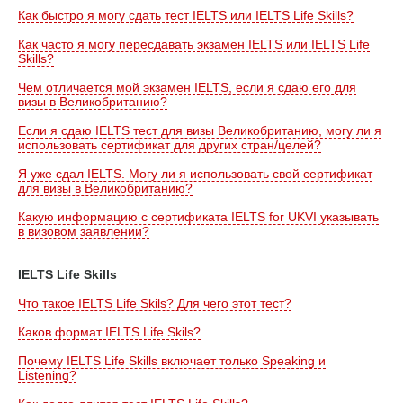
Как быстро я могу сдать тест IELTS или IELTS Life Skills?
Как часто я могу пересдавать экзамен IELTS или IELTS Life
Skills?
Чем отличается мой экзамен IELTS, если я сдаю его для
визы в Великобританию?
Если я сдаю IELTS тест для визы Великобританию, могу ли я
использовать сертификат для других стран/целей?
Я уже сдал IELTS. Могу ли я использовать свой сертификат
для визы в Великобританию?
Какую информацию с сертификата IELTS for UKVI указывать
в визовом заявлении?
IELTS Life Skills
Что такое IELTS Life Skils? Для чего этот тест?
Каков формат IELTS Life Skils?
Почему IELTS Life Skills включает только Speaking и
Listening?